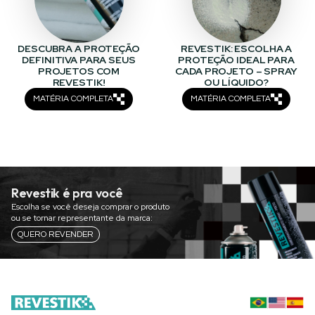
DESCUBRA A PROTEÇÃO
REVESTIK: ESCOLHA A
DEFINITIVA PARA SEUS
PROTEÇÃO IDEAL PARA
PROJETOS COM
CADA PROJETO – SPRAY
REVESTIK!
OU LÍQUIDO?
MATÉRIA COMPLETA
MATÉRIA COMPLETA
Revestik é pra você
Escolha se você deseja comprar o produto
ou se tornar representante da marca:
QUERO REVENDER